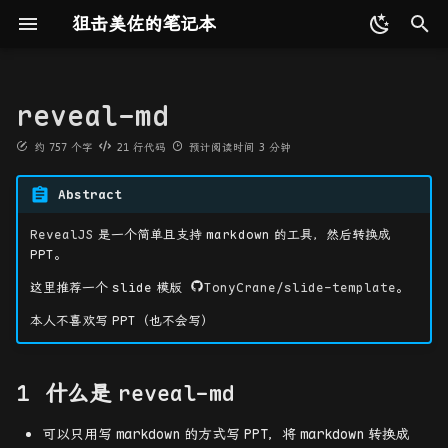
狙击美佐的笔记本
键
入
reveal-md
更新记录
编程语言
多视图几何
NLP
最优化理论与方法
Shell 命令相关
Github Action
什么是 reveal-md
ffmpeg
Weights & Biases
C/C++
基础数据结构
模式识别
概论
设计模式
MySQL
CMU 15-445
RegEx 正则表达式
2D 射影几何和变换
点云配准
TUM
PointCloud 系列
COLMAP
Word2Vec
Attention
第一节
速通AI辅助番茄时钟开发
Prompt
最优化问题
矩阵代数基础
以
约
757
个字
21
行代码
预计阅读时间
3
分钟
开
友链
算法相关
三维点云
Transformer
矩阵分析与应用
Git 命令相关
安装 reveal-md
ImageMagick
Python
算法设计与分析
机器学习
向量化计算
软件构件与体系结构
Redis
MIT 6.5840
3D 射影几何和变换
Bonn
Dynamic SLAM 系列
RNN
Transformer
第二节
分布式训练
直线搜索
特殊矩阵
Abstract
始
人工智能基础
数据集相关
书生·浦语大模型实战营
组合数学
Docker 命令相关
本地构建
Go
神经网络与深度学习
GPU 编程
COM 原理与应用
估计——2D 射影变换
KITTI
NeRF 系列
BERT
第三节
无约束最优化的梯度方法
矩阵微分
RevealJS
是一个简单且支持
markdown
的工具，然后转换成
搜
PPT
。
高性能计算
论文相关
2025 AI 冬令营
gdb 命令相关
Docker 构建
Java
MPI 基础
应用服务器原理与实现
算法评价和误差分析
Waymo
3DGS 系列
ViT
第四节
索
这里推荐一个
slide
模版
TonyCrane/slide-template
。
本人不喜欢写
PPT
（也不会写）
软件相关
工具相关
杂项
相关命令
OpenMP 基础
摄像机模型
EndoNeRF
FFM 系列
第五节
数据库相关
三维数据场可视化
配置
计算摄像机矩阵 P
StereoMIS
Endo 系列
第六节
什么是
reveal-md
系统相关
yaml 配置
单视图几何
Hamlyn
杂项
可以只用写
markdown
的方式写
PPT
，将
markdown
转换成