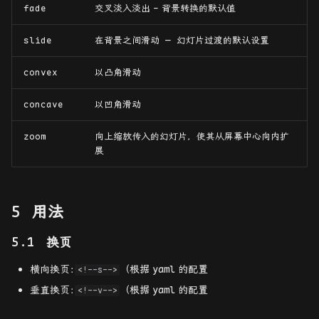
fade
交叉淡入淡出
-
背景转换的默认值
slide
在背景之间滑动 — 幻灯片过渡的默认设置
convex
以凸角滑动
concave
以凹角滑动
zoom
向上缩放传入的幻灯片，使其从屏幕中心向内扩
展
用法
换页
横向换页
：
（根据
yaml
的配置
<!--s-->
垂直换页
：
（根据
yaml
的配置
<!--v-->