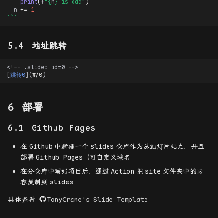
print
(
f
"
{
n
}
 is odd"
)
n
+=
1
```
地址跳转
[
跳转0
](
#/0
部署
Github Pages
在
Github
中新建一个
slides
仓库作为总幻灯片站点，并且
部署
Github Pages
（可自定义域名
在分仓库中写好项目后，通过
Action
把
site
文件夹中的内
容复制到
slides
具体查看
TonyCrane's Slide Template