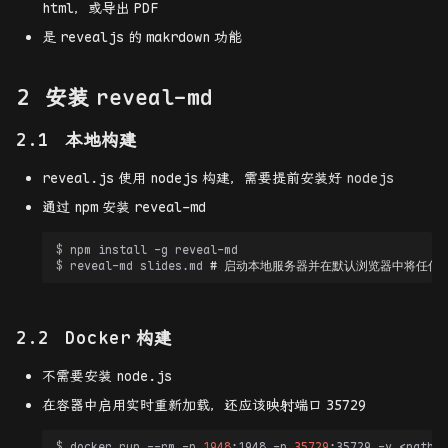
html
，或导出
PDF
杂项
幻灯片主题
对极几何和基本矩阵
SCARED
是
revealjs
的
makrdown
功能
切换时动画
摄像机和结构的 3D 重构
安装
reveal-md
用法
本地构建
换页
reveal.js
使用
nodejs
构建，需要提前安装好
nodejs
通过
npm
安装
reveal-md
添加属性
$
npm
install
-g
$
reveal-md
slides.md
# 启动本地服务器并在默认浏览器中将任何 M
指定代码高亮顺序
地址跳转
Docker
构建
部署
不需要安装
node.js
在容器中启用实时重新加载，还应该映射端口
35729
Github Pages
$
docker
run
--rm
-p
1948
:1948
-p
35729
:35729
-v
<path-