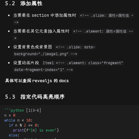
添加属性
当需要在
section
中添加属性时
<!-- .slide: 属性=属性值 -
->
当需要在其它元素插入属性时
<!-- .element: 属性=属性值 --
>
设置背景色或背景图
<!-- .slide: data-
background="./image1.png" -->
设置动画片段
Item1 <!-- .element: class="fragment"
data-fragment-index="1" -->
具体可以查阅
revealjs
的
docs
指定代码高亮顺序
```python
n
=
0
while
n
<
10
:
if
n
%
2
==
0
:
print
(
f
"
{
n
}
 is even"
)
else
: