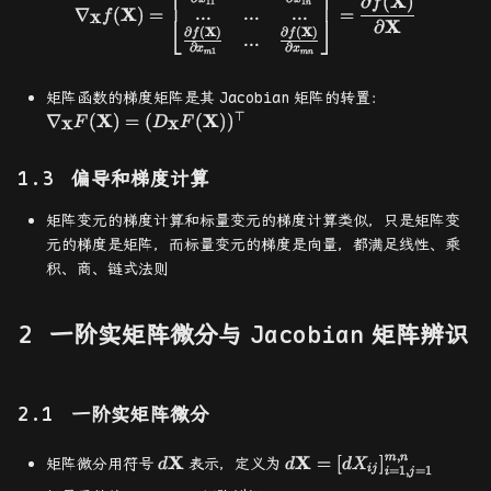
X
∂
(
)
f
11
1
n
X
...
...
...
∇
(
)
=
=
f
⎣
⎦
X
X
∂
∂
(
X
)
∂
(
X
)
f
f
...
∂
∂
x
x
1
m
mn
\nabla_\ma
矩阵函数的梯度矩阵是其
Jacobian
矩阵的转置：
F(\mathbf{
⊤
X
X
∇
(
)
=
(
(
)
)
F
D
F
X
X
(D_\mathbf
F(\mathbf{
偏导和梯度计算
矩阵变元的梯度计算和标量变元的梯度计算类似，只是矩阵变
元的梯度是矩阵，而标量变元的梯度是向量，都满足线性、乘
积、商、链式法则
一阶实矩阵微分与
Jacobian
矩阵辨识
一阶实矩阵微分
,
m
n
d\mathbf{X}
X
d\mathbf{X}=
X
=
[
]
矩阵微分用符号
表示，定义为
d
d
d
X
=
1
,
=
1
ij
i
j
[dX_{ij}]_{i=1,j=1}^{m