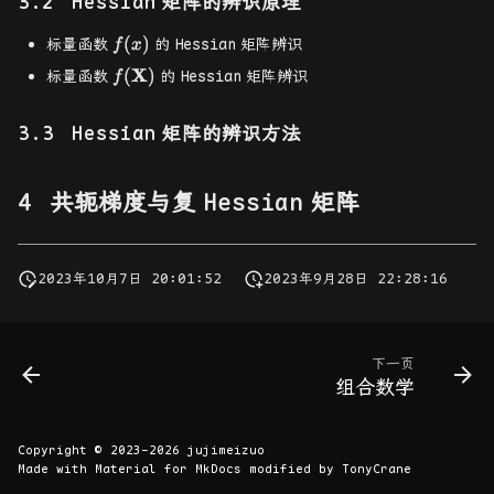
Hessian
矩阵的辨识原理
f(x)
(
)
标量函数
的
Hessian
矩阵辨识
f
x
f(\mathbf{X})
X
(
)
标量函数
的
Hessian
矩阵辨识
f
Hessian
矩阵的辨识方法
共轭梯度与复
Hessian
矩阵
2023年10月7日 20:01:52
2023年9月28日 22:28:16
下一页
组合数学
Copyright © 2023-2026
jujimeizuo
Made with
Material for MkDocs
modified by
TonyCrane