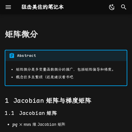
狙击美佐的笔记本
键
入
矩阵微分
更新记录
编程语言
多视图几何
NLP
最优化问题
Jacobian 矩阵与梯度矩阵
工具收集
C/C++
基础数据结构
模式识别
概论
设计模式
MySQL
CMU 15-445
RegEx 正则表达式
2D 射影几何和变换
点云配准
TUM
PointCloud 系列
COLMAP
Word2Vec
Attention
第一节
速通AI辅助番茄时钟开发
Prompt
Shell 命令相关
Github Action
reveal-md
ffmpeg
Weights & Biases
以
开
友链
算法相关
三维点云
Transformer
直线搜索
命令行工具
Jacobian 矩阵
Python
算法设计与分析
机器学习
向量化计算
软件构件与体系结构
Redis
MIT 6.5840
3D 射影几何和变换
Bonn
Dynamic SLAM 系列
RNN
Transformer
第二节
分布式训练
Git 命令相关
gitbook
ImageMagick
Abstract
始
人工智能基础
数据集相关
书生·浦语大模型实战营
无约束最优化的梯度方法
CI 工具
梯度矩阵
Go
神经网络与深度学习
GPU 编程
COM 原理与应用
估计——2D 射影变换
KITTI
NeRF 系列
BERT
第三节
Docker 命令相关
mkdocs
矩阵微分是多变量函数微分的推广，包括矩阵偏导和梯度。
搜
概念巨多且繁琐（还是建议看书吧
高性能计算
论文相关
2025 AI 冬令营
站点生成工具
偏导和梯度计算
Java
MPI 基础
应用服务器原理与实现
算法评价和误差分析
Waymo
3DGS 系列
ViT
第四节
gdb 命令相关
hexo
索
软件相关
工具相关
杂项
一阶实矩阵微分与
视频图像处理工具
OpenMP 基础
摄像机模型
EndoNeRF
FFM 系列
第五节
Jacobian
矩阵与梯度矩阵
Jacobian 矩阵辨识
数据库相关
三维数据场可视化
AI 工具
计算摄像机矩阵 P
StereoMIS
Endo 系列
第六节
Jacobian
矩阵
一阶实矩阵微分
pq
×
维
Jacobian
矩阵
pq
mn
系统相关
单视图几何
Hamlyn
杂项
\times