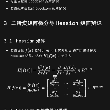
标量函数的
Jacobian
矩阵辨识
实值矩阵函数的
Jacobian
矩阵辨识
二阶实矩阵微分与
Hessian
矩阵辨识
Hessian
矩阵
f(x)
m
x
(
)
×
1
实值函数
相对于
实向量
的二阶偏导称为
f
x
m
x
\times
H[f(x)]
[
(
)]
Hessian
矩阵，记作
，定义为
H
f
x
1
2
∂
(
)
∂
∂
(
)
H[f(x)]=\frac{\partial^2 f(x)
f
x
f
x
×
[
(
)]
=
=
[
]
∈
m
m
H
f
x
R
⊤
⊤
∂
∂
∂
∂
x
x
x
x
或
⎡
⎤
2
2
∂
∂
f
f
...
2
∂
∂
∂
∂
∂
(
)
x
x
x
x
f
x
1
1
1
m
×
...
...
...
[
(
)]
=
=
∈
m
m
H
f
x
R
⎣
⎦
⊤
∂
∂
x
x
2
2
∂
∂
f
f
...
∂
∂
∂
∂
x
x
x
x
1
m
m
m