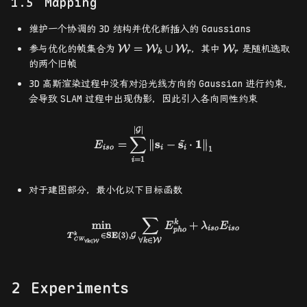
Mapping
维护一个协调的
3D
结构并优化新插入的
Gaussians
\mathcal{W}=\mathcal{W}_k
\mathcal{W}_r
=
∪
参与优化的帧集合为
，其中
是随机选取
W
W
W
W
k
r
r
\cup \mathcal{W}_r
的两个旧帧
3D
高斯渲染过程中没有对沿光线方向的
Gaussian
进行约束，
会导致
SLAM
过程中出现伪影，因此引入各向同性约束
∣
∣
E_{iso}=\sum_{i=1}^{|\math
G
∑
~
s
s
1
=
∥
−
⋅
∥
E
1
i
so
i
i
=
1
i
对于建图部分，最小化以下目标函数
∑
\min_{\boldsymbol{T}_{CW_
m
i
n
+
k
E
λ
E
i
so
i
so
p
h
o
∈
SE
(
3
)
,
k
T
G
∀
∈
C
W
W
∀
∈
k
W
k
Experiments