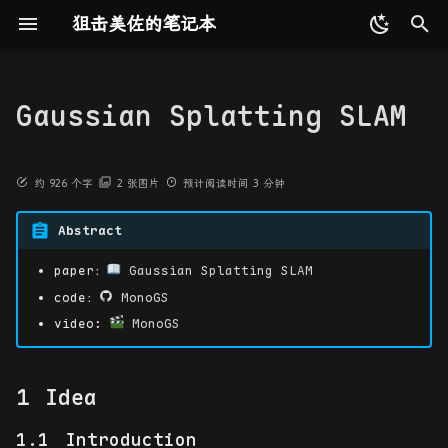
狙击美佐的笔记本
键
入
Gaussian Splatting SLAM
更新记录
编程语言
2D 射影几何和变换
点云配准
TUM
GeoTransformer
DynaSLAM
NeRF
Idea
DUSt3R
视觉 SLAM 十四讲
COLMAP
NLP
最优化理论与方法
工具收集
EndoscopyDepthEstimation
C/C++
基础数据结构
模式识别
概论
设计模式
MySQL
CMU 15-445
RegEx 正则表达式
前置知识
初识 SLAM
Word2Vec
Attention
第一节
速通AI辅助番茄时钟开发
Prompt
最优化问题
矩阵代数基础
Shell 命令相关
Github Action
reveal-md
ffmpeg
Weights & Biases
以
开
友链
算法相关
3D 射影几何和变换
Bonn
MAC
DS-SLAM
iMAP
MASt3R
Endo-4DGS
ORB-SLAM2
Transformer
矩阵分析与应用
命令行工具
Introduction
Python
算法设计与分析
机器学习
向量化计算
软件构件与体系结构
Redis
MIT 6.5840
ICP
三维空间刚体运动
RNN
Transformer
第二节
分布式训练
直线搜索
特殊矩阵
Git 命令相关
gitbook
ImageMagick
约
926
个字
2
张图片
预计阅读时间
3
分钟
始
Abstract
人工智能基础
估计——2D 射影变换
KITTI
FastMAC
Detect-SLAM
Co-SLAM
Spann3R
EndoGaussian
LET-NET
书生·浦语大模型实战营
组合数学
CI 工具
Tracking
Go
神经网络与深度学习
GPU 编程
COM 原理与应用
BERT
第三节
无约束最优化的梯度方法
矩阵微分
Docker 命令相关
mkdocs
搜
paper：
Gaussian Splatting SLAM
高性能计算
算法评价和误差分析
Waymo
FlowFusion
NICE-SLAM
Fast3R
EndoGS
DeepV2D
2025 AI 冬令营
站点生成工具
Keyframing
Java
MPI 基础
应用服务器原理与实现
ViT
第四节
gdb 命令相关
hexo
索
code：
MonoGS
video:
MonoGS
软件相关
摄像机模型
EndoNeRF
RigidFusion
NID-SLAM
InstantSplat
LGS
Reconstruction
杂项
视频图像处理工具
Gaussian Insertion
OpenMP 基础
第五节
Evaluation
and Pruning
数据库相关
计算摄像机矩阵 P
StereoMIS
Crowd-SLAM
DDN-SLAM
MonST3R
ST-Endo4DGS
AI 工具
第六节
Idea
Mapping
系统相关
单视图几何
Hamlyn
DAS3R
Deform3DGS
Introduction