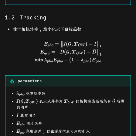
Tracking
估计相机外参
,
最小化以下目标函数
ˉ
∥
∥
=
(
,
)
−
\begin{aligned} E_{pho}=\l
G
E
I
T
I
∥
∥
p
h
o
C
W
1
ˉ
∥
∥
=
(
,
)
−
G
E
D
T
D
∥
∥
g
eo
C
W
1
m
i
n
+
(
1
−
)
λ
E
λ
E
p
h
o
p
h
o
p
h
o
g
eo
parameters
\lambda_{pho}
权重超参数
λ
p
h
o
I(\mathcal{G},\boldsymbol{T}_{CW})
(
,
)
\boldsymbol{T}_{CW}
\mathcal{
表示从外参为
的相机渲染高斯集合
所得
G
G
I
T
T
C
W
C
W
的图片
ˉ
\bar{I}
真实图片
I
E_{pho}
图片误差
E
p
h
o
E_{geo}
深度误差
,
仅在深度信息可用时引入
E
g
eo