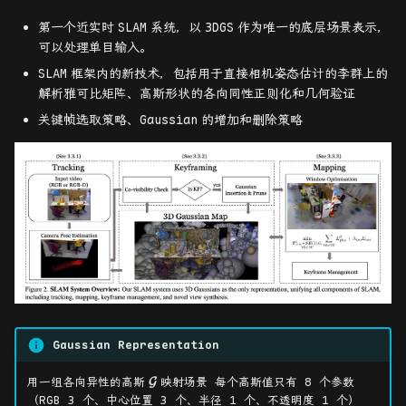
Experiments
杂项
对极几何和基本矩阵
SCARED
CUT3R
EH-SurGS
第一个近实时
SLAM
系统，以
3DGS
作为唯一的底层场景表示，
可以处理单目输入。
Reference
摄像机和结构的 3D 重构
Easi3R
Endo-4DGX
SLAM
框架内的新技术，包括用于直接相机姿态估计的李群上的
解析雅可比矩阵、高斯形状的各向同性正则化和几何验证
MASt3R-SLAM
ColorGS
关键帧选取策略、
Gaussian
的增加和删除策略
SLAM3R
D4Recon
VGGT
VGGT-SLAM
VGGT-Long
AnyCam
Gaussian Representation
\mathcal{G}
PAGE-4D
用一组各向异性的高斯
映射场景 每个高斯值只有 8 个参数
G
（RGB 3 个、中心位置 3 个、半径 1 个、不透明度 1 个）