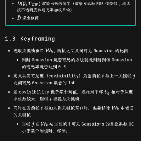
D(\mathcal{G},\boldsymbol{T}_{CW})
(
,
)
渲染出来的深度（渲染方式和
RGB
值类似
,
均为
G
D
T
C
W
按不透明度和透光率加权平均）
ˉ
\bar{D}
深度数据
D
Keyframing
\mathcal{W}_k
选取关键帧窗口
,
两帧之间共同可见
Gaussian
的比例
W
k
判断
Gaussian
是否可见的方法就是判断到该
Gaussian
的透光率是否达到
0.5
i
j
定义共同可见度（covisibility）为当前帧
与上一关键帧
i
j
之间可见
Gaussian
集合的
IoU
t_{ij}
若
covisibility
低于某个阈值，或相对平移
相对于深度
t
ij
i
中位数较大，则帧
被视为关键帧
i
i
\mathcal{
同时在当前帧
被加入到关键帧窗口时，也要移除
中老旧
W
i
k
的关键帧
j \in
i
∈
当帧
与当前帧
可见
Gaussians
的重叠系数
OC
W
j
i
k
\mathcal{W}_k
小于某个阈值时，移除。