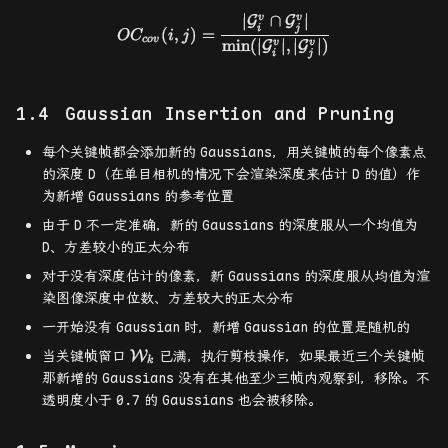
∣
∩
∣
v
v
G
G
OC_{cov}(i,j)=\frac{|\math
i
j
(
,
)
=
O
C
i
j
co
v
m
i
n
(
∣
∣
,
∣
∣
)
v
v
G
G
i
j
Gaussian Insertion and Pruning
每个关键帧都会添加新的
Gaussians
，用关键帧的每个像素点
的深度
D
（在单目相机的情况下会渲染深度来估计
D
的值）作
为新增
Gaussians
的参考位置
由于
D
不一定准确，新的
Gaussians
的深度服从一个均值为
D
、方差较小的正太分布
对于没有深度估计的像素，新
Gaussians
的深度服从均值为渲
染图像深度中位数、方差较大的正太分布
一开始没有
Gaussian
时，新增
Gaussian
的位置是随机的
\mathcal{W}_k
当关键帧窗口
已满，执行剪枝操作，如果最近三个关键帧
W
k
那新增的
Gaussians
没有在其他至少三帧内观察到，移除。不
透明度小于
0.7
的
Gaussians
也会被移除。