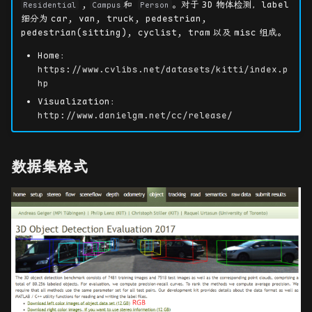
,
和
。对于
3D
物体检测，
label
Residential
Campus
Person
细分为
car, van, truck, pedestrian,
杂项
对极几何和基本矩阵
label 文件
4DTAM
CUT3R
EH-SurGS
pedestrian(sitting), cyclist, tram
以及
misc
组成。
摄像机和结构的 3D 重构
Reference
4DGS-SLAM
Easi3R
Endo-4DGX
Home：
https://www.cvlibs.net/datasets/kitti/index.p
hp
FreeTimeGS
MASt3R-SLAM
ColorGS
Visualization：
http://www.danielgm.net/cc/release/
SLAM3R
D4Recon
VGGT
数据集格式
VGGT-SLAM
VGGT-Long
AnyCam
PAGE-4D