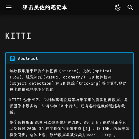
狙击美佐的笔记本
键
入
KITTI
更新记录
编程语言
2D 射影几何和变换
点云配准
数据集格式
PointCloud 系列
COLMAP
NLP
最优化理论与方法
工具收集
C/C++
基础数据结构
模式识别
概论
设计模式
MySQL
CMU 15-445
RegEx 正则表达式
前置知识
GeoTransformer
DynaSLAM
NeRF
3DGS
DUSt3R
视觉 SLAM 十四讲
Word2Vec
Attention
第一节
速通AI辅助番茄时钟开发
Prompt
最优化问题
矩阵代数基础
Shell 命令相关
Github Action
reveal-md
ffmpeg
Weights & Biases
以
开
友链
算法相关
3D 射影几何和变换
Dynamic SLAM 系列
Transformer
矩阵分析与应用
命令行工具
结构
Python
算法设计与分析
机器学习
向量化计算
软件构件与体系结构
Redis
MIT 6.5840
ICP
MAC
DS-SLAM
iMAP
4DGS
MASt3R
Endo-4DGS
ORB-SLAM2
RNN
Transformer
第二节
分布式训练
直线搜索
特殊矩阵
Git 命令相关
gitbook
ImageMagick
Abstract
始
该数据集用于评测立体图像
(stereo)
，光流
(optical
人工智能基础
估计——2D 射影变换
NeRF 系列
书生·浦语大模型实战营
组合数学
CI 工具
标定文件
Go
神经网络与深度学习
GPU 编程
COM 原理与应用
FastMAC
Detect-SLAM
Co-SLAM
SplaTAM
Spann3R
EndoGaussian
LET-NET
BERT
第三节
无约束最优化的梯度方法
矩阵微分
Docker 命令相关
mkdocs
搜
flow)
，视觉测距
(visual odometry)
，
3D
物体检测
(object detection)
和
3D
跟踪
(tracking)
等计算机视觉
高性能计算
算法评价和误差分析
3DGS 系列
2025 AI 冬令营
站点生成工具
ImageSets
Java
MPI 基础
应用服务器原理与实现
FlowFusion
NICE-SLAM
MonoGS
Fast3R
EndoGS
DeepV2D
ViT
第四节
gdb 命令相关
hexo
索
技术在车载环境下的性能。
KITTI
包含市区、乡村和高速公路等场景采集的真实图像数据，每
软件相关
摄像机模型
FFM 系列
杂项
视频图像处理工具
image 文件
OpenMP 基础
RigidFusion
NID-SLAM
LoopSplat
InstantSplat
LGS
Reconstruction
第五节
张图像中最多达
15
辆车和
30
个行人，还有各种程度的遮挡与截
Evaluation
断。
数据库相关
计算摄像机矩阵 P
Endo 系列
AI 工具
velodyne 文件
Crowd-SLAM
DDN-SLAM
Splat-SLAM
MonST3R
ST-Endo4DGS
第六节
整个数据集由
389
对立体图像和光流图，
39.2 km
视觉测距序列
以及超过
200k 3D
标注物体的图像组成
[1]
，以
10Hz
的频率采
系统相关
单视图几何
杂项
calib 文件
WildGS-SLAM
DAS3R
Deform3DGS
样及同步。总体上看，原始数据集被分类为
,
,
Road
City