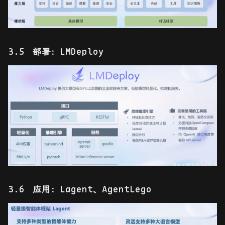
部署：LMDeploy
应用：Lagent、AgentLego