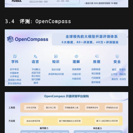
评测：OpenCompass