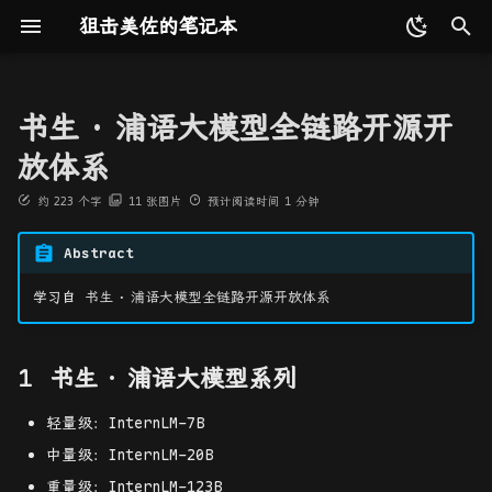
狙击美佐的笔记本
键
入
书生
·
浦语大模型全链路开源开
更新记录
编程语言
多视图几何
Word2Vec
Attention
书生·浦语大模型系列
速通AI辅助番茄时钟开发
Prompt
最优化理论与方法
工具收集
C/C++
基础数据结构
模式识别
概论
设计模式
MySQL
CMU 15-445
RegEx 正则表达式
2D 射影几何和变换
点云配准
TUM
PointCloud 系列
COLMAP
最优化问题
矩阵代数基础
Shell 命令相关
Github Action
reveal-md
ffmpeg
Weights & Biases
以
放体系
开
友链
算法相关
三维点云
RNN
Transformer
从模型到应用
分布式训练
矩阵分析与应用
命令行工具
Python
算法设计与分析
机器学习
向量化计算
软件构件与体系结构
Redis
MIT 6.5840
3D 射影几何和变换
Bonn
Dynamic SLAM 系列
直线搜索
特殊矩阵
Git 命令相关
gitbook
ImageMagick
约
223
个字
11
张图片
预计阅读时间
1
分钟
始
Abstract
人工智能基础
数据集相关
BERT
书生·浦语大模型全链路开源
组合数学
CI 工具
Go
神经网络与深度学习
GPU 编程
COM 原理与应用
估计——2D 射影变换
KITTI
NeRF 系列
无约束最优化的梯度方法
矩阵微分
Docker 命令相关
mkdocs
搜
开放体系
学习自
书生
·
浦语大模型全链路开源开放体系
高性能计算
论文相关
ViT
站点生成工具
Java
MPI 基础
应用服务器原理与实现
算法评价和误差分析
Waymo
3DGS 系列
gdb 命令相关
hexo
索
数据：书生·万卷
软件相关
工具相关
视频图像处理工具
OpenMP 基础
摄像机模型
EndoNeRF
FFM 系列
书生
·
浦语大模型系列
预训练：InternLM-
Train
数据库相关
三维数据场可视化
AI 工具
计算摄像机矩阵 P
StereoMIS
Endo 系列
轻量级：InternLM-7B
中量级：InternLM-20B
微调：XTuner
系统相关
单视图几何
Hamlyn
杂项
重量级：InternLM-123B