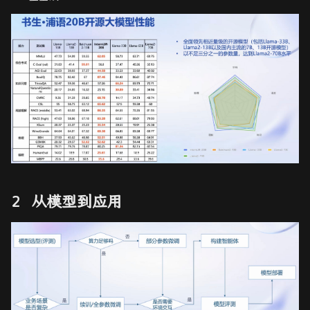
评测：OpenCompass
杂项
对极几何和基本矩阵
SCARED
部署：LMDeploy
摄像机和结构的 3D 重构
应用：Lagent、
AgentLego
从模型到应用