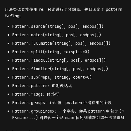
用法类似直接使用
re
，只是进行了预编译，并且固定了
pattern
和
flags
Pattern.search(string[, pos[, endpos]])
Pattern.match(string[, pos[, endpos]])
Pattern.fullmatch(string[, pos[, endpos]])
Pattern.split(string, maxsplit=0)
Pattern.findall(string[, pos[, endpos]])
Pattern.finditer(string[, pos[, endpos]])
Pattern.sub(repl, string, count=0)
Pattern.pattern：正则表达式
Pattern.flags：修饰符
Pattern.groups：
int
值，
pattern
中捕获组的个数
Pattern.groupindex：一个字典，如果
pattern
中包含
(?
P<name>...)
则包含一个从
name
映射到捕获组编号的键值对