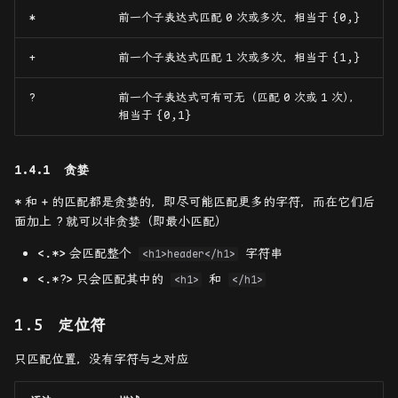
*
前一个子表达式匹配
0
次或多次，相当于
{0,}
+
前一个子表达式匹配
1
次或多次，相当于
{1,}
?
前一个子表达式可有可无（匹配
0
次或
1
次
）
，
相当于
{0,1}
贪婪
*
和
+
的匹配都是贪婪的，即尽可能匹配更多的字符，而在它们后
面加上
?
就可以非贪婪（即最小匹配）
<.*>
会匹配整个
字符串
<h1>header</h1>
<.*?>
只会匹配其中的
和
<h1>
</h1>
定位符
只匹配位置，没有字符与之对应