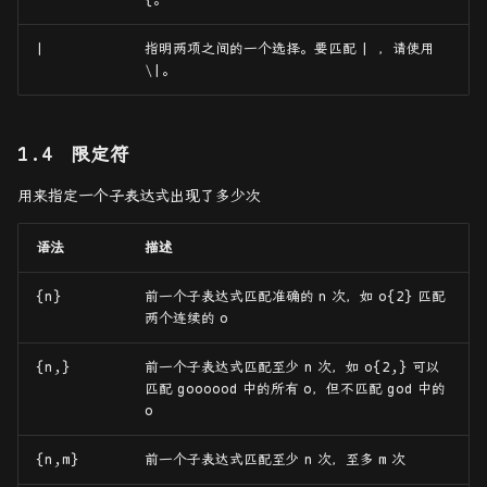
|
指明两项之间的一个选择。要匹配
|
，请使用
\|
。
限定符
用来指定一个子表达式出现了多少次
语法
描述
{n}
前一个子表达式匹配准确的
n
次，如
o{2}
匹配
两个连续的
o
{n,}
前一个子表达式匹配至少
n
次，如
o{2,}
可以
匹配
goooood
中的所有
o
，但不匹配
god
中的
o
{n,m}
前一个子表达式匹配至少
n
次，至多
m
次