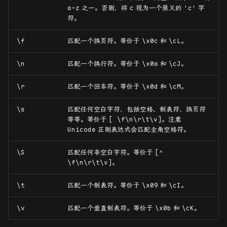
a-z
之一。否则，将
c
视为一个原义的
'c'
字
符。
\f
匹配一个换页符。等价于
\x0c
和
\cL
。
\n
匹配一个换行符。等价于
\x0a
和
\cJ
。
\r
匹配一个回车符。等价于
\x0d
和
\cM
。
\s
匹配任何空白字符，包括空格、制表符、换页符
等等。等价于
[ \f\n\r\t\v]
。注意
Unicode
正则表达式会匹配全角空格符。
\S
匹配任何非空白字符。等价于
[^
\f\n\r\t\v]
。
\t
匹配一个制表符。等价于
\x09
和
\cI
。
\v
匹配一个垂直制表符。等价于
\x0b
和
\cK
。