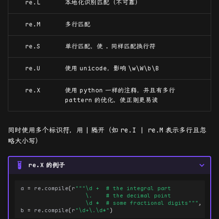
re.L
本地化识别匹配（不可靠）
re.M
多行匹配
re.S
单行匹配，使
.
同样匹配换行符
re.U
使用
unicode
，影响
\w\W\b\B
re.X
使用
python
一样的注释，并且有多行
pattern
的优化，使正则更易读
同时使用多个标识符，用
|
隔开（如
re.I | re.M
表示多行且忽
略大小写）
re.X
的例子
a
=
re
.
compile
(
r
"""\d +  # the integral part
                   \.    # the decimal point
                   \d *  # some fractional digits"""
,
re
.
b
=
re
.
compile
(
r
"\d+\.\d*"
)