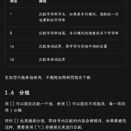
语法
描述
^
匹配字符串开头，如果是多行模式，则新的一行
也算新的字符串
$
匹配字符串结尾，多行模式同理看成多个字符串
\b
匹配单词边界，即字符与空格中间的位置
\B
匹配非单词边界
定位符只能单独使用，不能附加限制符指定个数
分组
用
()
可以指定匹配一个组，使用
()
可以指定不同选项，每一项间
用
|
分隔
同时
()
也是捕获分组，即括号内匹配的内容会被缓存，如果要避免
这种，需要使用
(?:)
非捕获元来进行匹配