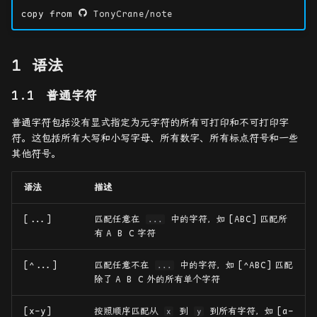
copy from
TonyCrane/note
分组
对极几何和基本矩阵
SCARED
反向引用
摄像机和结构的 3D 重构
语法
先行断言和后行断言
普通字符
普通字符包括没有显式指定为元字符的所有可打印和不可打印字
修饰符
符。这包括所有大写和小写字母、所有数字、所有标点符号和一些
其他符号。
优先级
语法
描述
Python re 模块
[...]
匹配任意在
中的字符，如
[ABC]
匹配所
...
re.Pattern
有
A B C
字符
re.Match
[^...]
匹配任意不在
中的字符，如
[^ABC]
匹配
...
除了
A B C
外的所有单个字符
额外语法
[x-y]
按照顺序匹配从
到
到所有字符，如
[a-
x
y