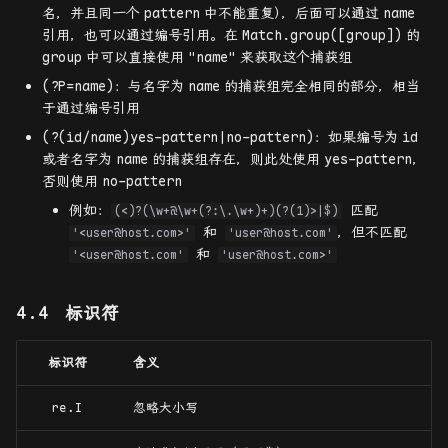
名，并且同一个
pattern
中不能重复
）
，后面可以通过
name
引用，也可以通过编号引用。在
Match.group([group])
的
group
中可以直接使用
"name"
来获取这个捕获组
(?P=name)：与名字为
name
的捕获组完全相同的部分，相当
于通过编号引用
(?(id/name)yes-pattern|no-pattern)：如果编号为
id
或者名字为
name
的捕获组存在，则此处使用
yes-pattern
，
否则使用
no-pattern
例如：
匹配
(<)?(\w+@\w+(?:\.\w+)+)(?(1)>|$)
和
，但不匹配
'<user@host.com>'
'user@host.com'
和
'<user@host.com'
'user@host.com>'
标识符
标识符
含义
re.I
忽略大小写