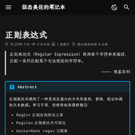
狙击美佐的笔记本
键
入
正则表达式
更新记录
C/C++
基础数据结构
模式识别
概论
设计模式
MySQL
CMU 15-445
语法
多视图几何
NLP
最优化理论与方法
工具收集
C++ 系统知识
Python 语法基础
Go 语法基础
Java 系统知识
数据类型
Project 0 - C++
Lab1 - MapReduce
2D 射影几何和变换
点云配准
TUM
PointCloud 系列
COLMAP
Word2Vec
Attention
第一节
速通AI辅助番茄时钟开发
Prompt
最优化问题
矩阵代数基础
Shell 命令相关
Github Action
reveal-md
ffmpeg
Weights & Biases
以
约
2398
个字
4
行代码
1
张图片
预计阅读时间
8
分钟
Primer
开
正则表达式（Regular Expression）使用单个字符串来描述、
友链
Python
算法设计与分析
机器学习
向量化计算
软件构件与体系结构
Redis
MIT 6.5840
三维点云
Transformer
矩阵分析与应用
命令行工具
普通字符
C++ STL
Numpy 科学计算库
gin框架 (TODO)
SpringBoot
持久化
Lab2 - K/V Server
3D 射影几何和变换
Bonn
Dynamic SLAM 系列
RNN
Transformer
第二节
分布式训练
直线搜索
特殊矩阵
Git 命令相关
gitbook
ImageMagick
匹配一系列匹配某个句法规则的字符串。
Project 1 - Buffer
始
Pool Manager
Go
神经网络与深度学习
GPU 编程
COM 原理与应用
数据集相关
书生·浦语大模型实战营
组合数学
CI 工具
非打印字符
C++ 各种函数使用
Python 虚拟环境
事务
Lab3 - Raft
估计——2D 射影变换
KITTI
NeRF 系列
BERT
第三节
无约束最优化的梯度方法
矩阵微分
Docker 命令相关
mkdocs
———— 维基百科
搜
Java
MPI 基础
应用服务器原理与实现
论文相关
2025 AI 冬令营
站点生成工具
特殊字符
Lab4 - KV Raft
算法评价和误差分析
Waymo
3DGS 系列
ViT
第四节
gdb 命令相关
hexo
索
Abstract
正则表达式提供了一种灵活且强大的方式来查找、替换、验证和提
OpenMP 基础
工具相关
杂项
视频图像处理工具
限定符
摄像机模型
EndoNeRF
FFM 系列
第五节
取文本数据。学习不易，但使用起来很舒服😌
三维数据场可视化
AI 工具
贪婪
计算摄像机矩阵 P
StereoMIS
Endo 系列
第六节
RegExr
正则在线测试工具
Regulex
正则表达式可视化
定位符
单视图几何
Hamlyn
杂项
HackerRank regex
习题集