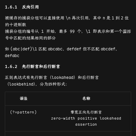
反向引用
被缓存的捕获分组可以直接使用
\n
再次引用，其中
n
是
1
到
2
位
的十进制数
捕获分组的编号从 1 开始，最多 99 个，\1 即表示和第一个圆括
号中匹配的结果相同的部分
如
(abc|def)\1
匹配
abcabc
、
defdef
但不匹配
abcdef
、
defabc
先行断言和后行断言
正则表达式有先行断言（lookahead）和后行断言
（lookbehind
）
，分为四种形式：
语法
名称
(?=pattern)
零宽正向先行断言
zero-width positive lookahead
assertion