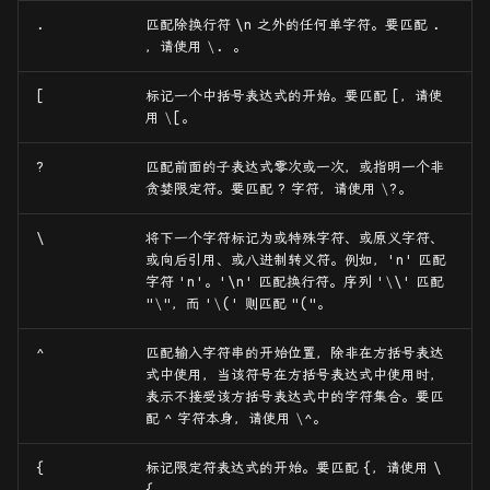
.
匹配除换行符
\n
之外的任何单字符。要匹配
.
，请使用
\.
。
[
标记一个中括号表达式的开始。要匹配
[
，请使
用
\[
。
?
匹配前面的子表达式零次或一次，或指明一个非
贪婪限定符。要匹配
?
字符，请使用
\?
。
\
将下一个字符标记为或特殊字符、或原义字符、
或向后引用、或八进制转义符。例如，
'n'
匹配
字符
'n'
。
'\n'
匹配换行符。序列
'\\'
匹配
"\"
，而
'\('
则匹配
"("
。
^
匹配输入字符串的开始位置，除非在方括号表达
式中使用，当该符号在方括号表达式中使用时，
表示不接受该方括号表达式中的字符集合。要匹
配
^
字符本身，请使用
\^
。
{
标记限定符表达式的开始。要匹配
{
，请使用
\
{
。