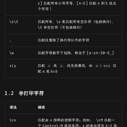
z]
匹配所有小写字母，
[A-E]
匹配
A
到
E
这五
标识符
个字符｜
Reference
\s\S
匹配所有，
\s
是匹配所有空白符（包括换行
）
，
\S
非空白符（不包括换行）
.
匹配任意除了换行符以外的字符
\w
匹配字母数字下划线，相当于
[a-zA-Z0-9_]
x|y
匹配
或
，优先级最低，如
匹
x
y
a | bcd
配
a
或
bcd
非打印字符
语法
描述
\cx
匹配由
x
指明的控制字符。例如，
\cM
匹配一
个
Control-M
或回车符。
x
的值必须为
A-Z
或