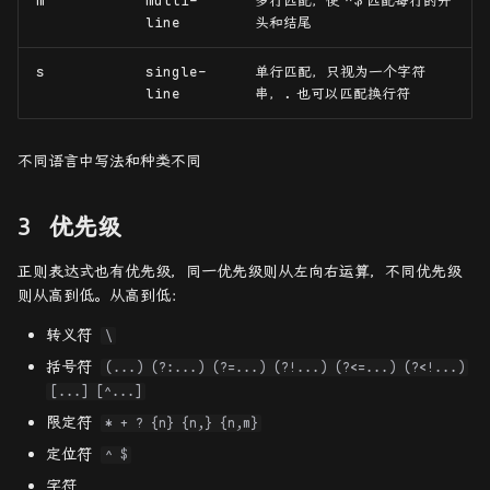
m
multi-
多行匹配，使
^$
匹配每行的开
line
头和结尾
s
single-
单行匹配，只视为一个字符
line
串，
.
也可以匹配换行符
不同语言中写法和种类不同
优先级
正则表达式也有优先级，同一优先级则从左向右运算，不同优先级
则从高到低。从高到低：
转义符
\
括号符
(...) (?:...) (?=...) (?!...) (?<=...) (?<!...)
[...] [^...]
限定符
* + ? {n} {n,} {n,m}
定位符
^ $
字符