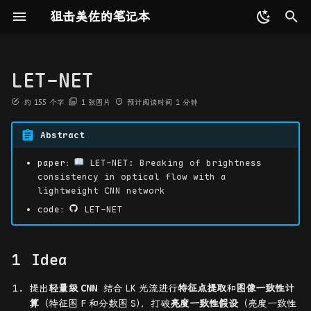
狙击美佐的笔记本
键
入
LET-NET
更新记录
编程语言
2D 射影几何和变换
点云配准
TUM
GeoTransformer
DynaSLAM
NeRF
3DGS
DUSt3R
初识 SLAM
Idea
COLMAP
NLP
最优化理论与方法
工具收集
EndoscopyDepthEstimation
C/C++
基础数据结构
模式识别
概论
设计模式
MySQL
CMU 15-445
RegEx 正则表达式
前置知识
Word2Vec
Attention
第一节
速通AI辅助番茄时钟开发
Prompt
最优化问题
矩阵代数基础
Shell 命令相关
Github Action
reveal-md
ffmpeg
Weights & Biases
以
约
155
个字
1
张图片
预计阅读时间
1
分钟
开
友链
算法相关
3D 射影几何和变换
Bonn
MAC
DS-SLAM
iMAP
4DGS
MASt3R
Endo-4DGS
三维空间刚体运动
Experiments
Transformer
矩阵分析与应用
命令行工具
Python
算法设计与分析
机器学习
向量化计算
软件构件与体系结构
Redis
MIT 6.5840
ICP
RNN
Transformer
第二节
分布式训练
直线搜索
特殊矩阵
Git 命令相关
gitbook
ImageMagick
Abstract
始
人工智能基础
估计——2D 射影变换
KITTI
FastMAC
Detect-SLAM
Co-SLAM
SplaTAM
Spann3R
EndoGaussian
书生·浦语大模型实战营
组合数学
CI 工具
Go
神经网络与深度学习
GPU 编程
COM 原理与应用
BERT
第三节
无约束最优化的梯度方法
矩阵微分
Docker 命令相关
mkdocs
paper：
LET-NET: Breaking of brightness
搜
consistency in optical flow with a
lightweight CNN network
高性能计算
算法评价和误差分析
Waymo
FlowFusion
NICE-SLAM
MonoGS
Fast3R
EndoGS
2025 AI 冬令营
站点生成工具
Java
MPI 基础
应用服务器原理与实现
ViT
第四节
gdb 命令相关
hexo
索
code：
LET-NET
软件相关
摄像机模型
EndoNeRF
RigidFusion
NID-SLAM
LoopSplat
InstantSplat
LGS
杂项
视频图像处理工具
OpenMP 基础
第五节
Idea
数据库相关
计算摄像机矩阵 P
StereoMIS
Crowd-SLAM
DDN-SLAM
Splat-SLAM
MonST3R
ST-Endo4DGS
AI 工具
第六节
提出
轻量级
CNN
结合
LK
光流进行
特征点提取
和
图像一致性计
系统相关
单视图几何
Hamlyn
WildGS-SLAM
DAS3R
Deform3DGS
\t
算
（特征图
F
和分数图
S
）
，打破
亮度一致性假设
（亮度一致性