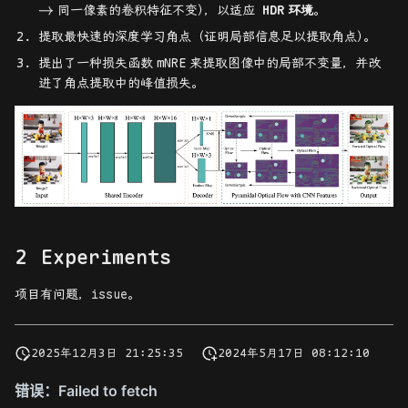
→
同一像素的卷积特征不变
）
，以适应
HDR
环境
。
杂项
对极几何和基本矩阵
SCARED
4DTAM
CUT3R
EH-SurGS
提取最快速的深度学习角点（证明局部信息足以提取角点
）
。
提出了一种损失函数
mNRE
来提取图像中的局部不变量，并改
摄像机和结构的 3D 重构
4DGS-SLAM
Easi3R
Endo-4DGX
进了角点提取中的峰值损失。
FreeTimeGS
MASt3R-SLAM
ColorGS
SLAM3R
D4Recon
VGGT
VGGT-SLAM
Experiments
VGGT-Long
项目有问题，
issue
。
AnyCam
2025年12月3日 21:25:35
2024年5月17日 08:12:10
PAGE-4D